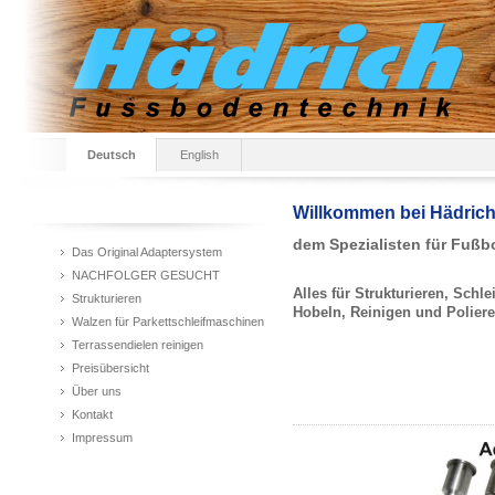
Deutsch
English
Willkommen bei Hädrich
dem Spezialisten für Fuß
Das Original Adaptersystem
NACHFOLGER GESUCHT
Alles für Strukturieren, Schle
Strukturieren
Hobeln, Reinigen und Poliere
Walzen für Parkettschleifmaschinen
Terrassendielen reinigen
Preisübersicht
Über uns
Kontakt
Impressum